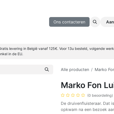
ijnmakers
Wijn Proeven
Blog
Ons contacteren
Aan
Gratis levering in België vanaf 125€. Voor 13u besteld, volgende we
enkel in de EU.
Alle producten
Marko Fo
Marko Fon Lu
(0 beoordeling)
De druivenfluisteraar. Dat i
opkwam na een bezoek aan 