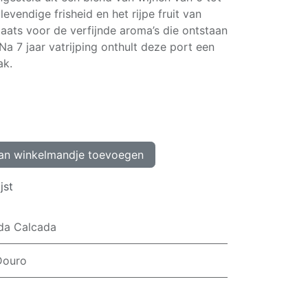
levendige frisheid en het rijpe fruit van
plaats voor de verfijnde aroma’s die ontstaan
Na 7 jaar vatrijping onthult deze port een
ak.
n winkelmandje toevoegen
jst
da Calcada
Douro