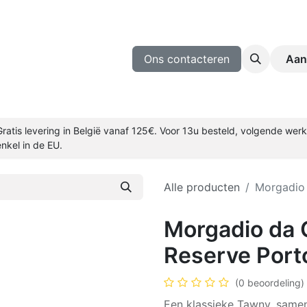
ijnmakers
Wijn Proeven
Blog
Ons contacteren
Aan
Gratis levering in België vanaf 125€. Voor 13u besteld, volgende we
enkel in de EU.
Alle producten
Morgadio
Morgadio da 
Reserve Port
(0 beoordeling)
Een klassieke Tawny, samen