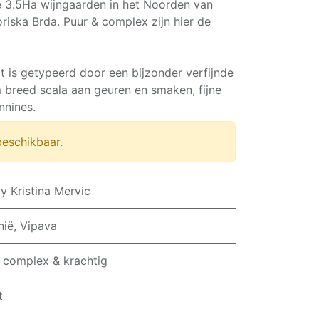
e 3.5Ha wijngaarden in het Noorden van
riska Brda. Puur & complex zijn hier de
t is getypeerd door een bijzonder verfijnde
breed scala aan geuren en smaken, fijne
nnines.
beschikbaar.
y Kristina Mervic
nië, Vipava
 complex & krachtig
t