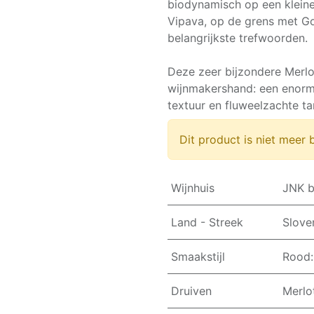
biodynamisch op een klein
Vipava, op de grens met Go
belangrijkste trefwoorden.
Deze zeer bijzondere Merlo
wijnmakershand: een enorm 
textuur en fluweelzachte ta
Dit product is niet meer 
Wijnhuis
JNK b
Land - Streek
Slove
Smaakstijl
Rood:
Druiven
Merlo