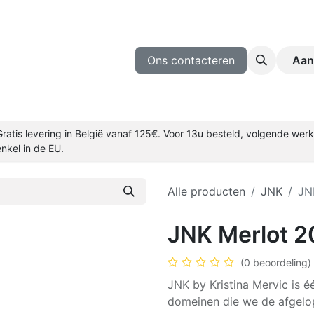
ijnmakers
Wijn Proeven
Blog
Ons contacteren
Aan
Gratis levering in België vanaf 125€. Voor 13u besteld, volgende we
enkel in de EU.
Alle producten
JNK
JN
JNK Merlot 
(0 beoordeling)
JNK by Kristina Mervic is é
domeinen die we de afgelop