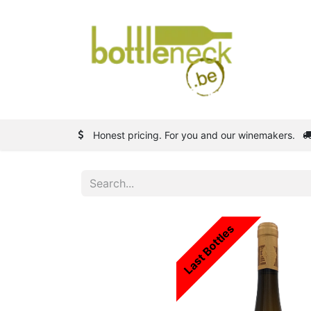
Shop
W
Honest pricing. For you and our winemakers.
Last Bottles