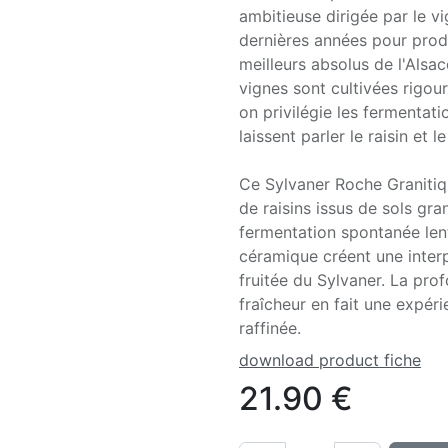
ambitieuse dirigée par le vi
dernières années pour produ
meilleurs absolus de l'Alsa
vignes sont cultivées rigou
on privilégie les fermentat
laissent parler le raisin et le
Ce Sylvaner Roche Granitiqu
de raisins issus de sols gran
fermentation spontanée len
céramique créent une interp
fruitée du Sylvaner. La pro
fraîcheur en fait une expér
raffinée.
download product fiche
21.90
€